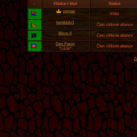
-
Vládce / titul
Status
pompo
Vítěz
-
tomikbily1
Člen vítězné aliance
-
Micro II
Člen vítězné aliance
-
Gen.Paton
Člen vítězné aliance
*Lišák*
Z