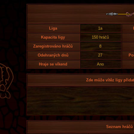
Liga
1a
Kapacita ligy
150 hráčů
Zaregistrováno hráčů
8
Odehraných dnů
27
Po
Hraje se víkend
Ano
Zde může vítěz ligy přidat
Seznam hráčů l