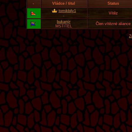
-
Vládce / titul
Status
tomikbily1
Vítěz
-
bukanýr
Člen vítězné aliance
MSTITEL
Z