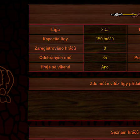
Liga
2Da
Kapacita ligy
150 hráčů
Zaregistrováno hráčů
8
Odehraných dnů
35
Po
Hraje se víkend
Ano
Zde může vítěz ligy přidat
Seznam hráčů l