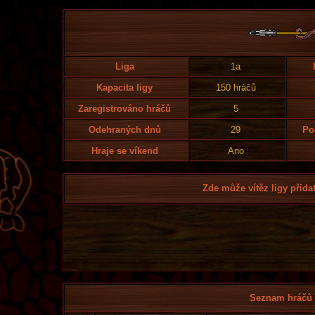
Liga
1a
Kapacita ligy
150 hráčů
Zaregistrováno hráčů
5
Odehraných dnů
29
Po
Hraje se víkend
Ano
Zde může vítěz ligy přidat
Seznam hráčů l