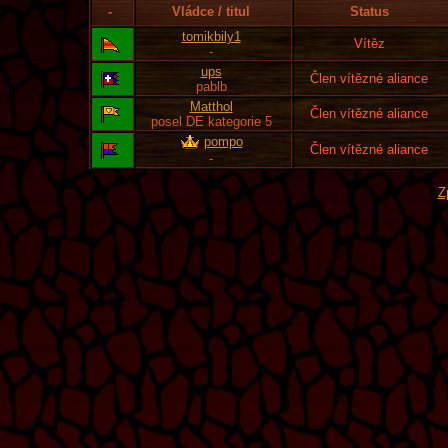
-
Vládce / titul
Status
tomikbily1
Vítěz
-
ups
Člen vítězné aliance
pablb
Matthol
Člen vítězné aliance
posel DE kategorie 5
pompo
Člen vítězné aliance
-
Z