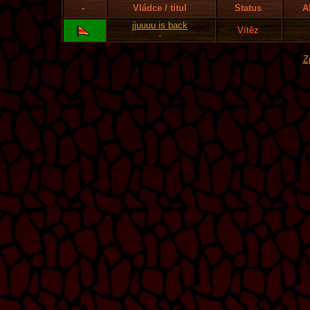
-
Vládce / titul
Status
A
jjuuuu is back
Vítěz
-
Z