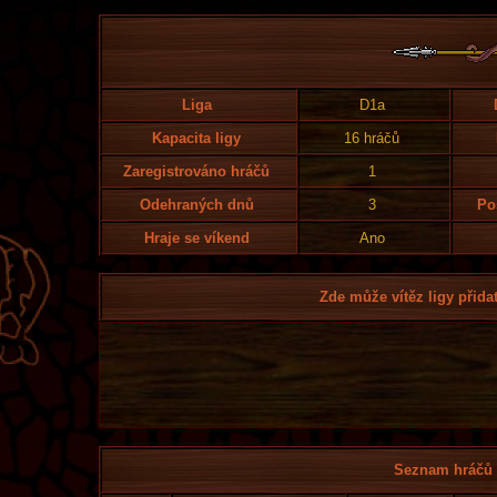
Liga
D1a
Kapacita ligy
16 hráčů
Zaregistrováno hráčů
1
Odehraných dnů
3
Po
Hraje se víkend
Ano
Zde může vítěz ligy přidat
Seznam hráčů l