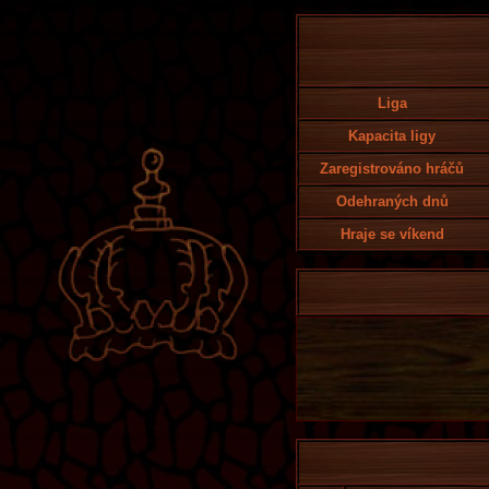
Liga
Kapacita ligy
Zaregistrováno hráčů
Odehraných dnů
Hraje se víkend