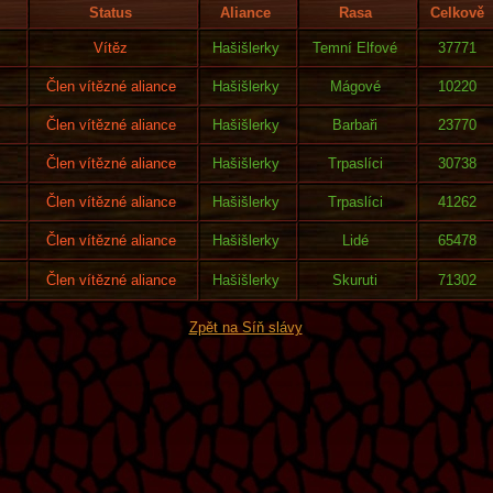
Status
Aliance
Rasa
Celkově
Vítěz
Hašišlerky
Temní Elfové
37771
Člen vítězné aliance
Hašišlerky
Mágové
10220
Člen vítězné aliance
Hašišlerky
Barbaři
23770
Člen vítězné aliance
Hašišlerky
Trpaslíci
30738
Člen vítězné aliance
Hašišlerky
Trpaslíci
41262
Člen vítězné aliance
Hašišlerky
Lidé
65478
Člen vítězné aliance
Hašišlerky
Skuruti
71302
Zpět na Síň slávy