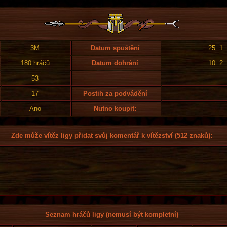
3M
Datum spuštění
25. 1.
180 hráčů
Datum dohrání
10. 2.
53
17
Postih za podvádění
Ano
Nutno koupit:
Zde může vítěz ligy přidat svůj komentář k vítězství (512 znaků):
Seznam hráčů ligy (nemusí být kompletní)