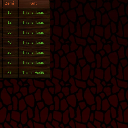
Zemí
Kult
18
This is Hašiš
12
This is Hašiš
36
This is Hašiš
40
This is Hašiš
26
This is Hašiš
78
This is Hašiš
57
This is Hašiš