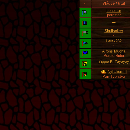
-
Vládce / titul
Lonestar
pornstar
...
.
Skullspliter
-
Lerek282
-
Alfons Mucha
Purple Rider
Yippie Ki Yayayay
-
Nyhaliem II
Pán Tvorstva