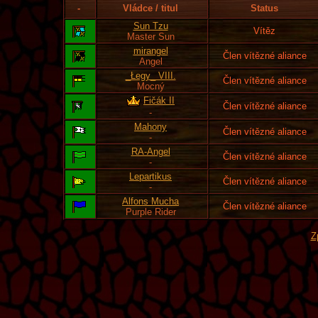
-
Vládce / titul
Status
Sun Tzu
Vítěz
Master Sun
mirangel
Člen vítězné aliance
Angel
_Łegy_ VIII.
Člen vítězné aliance
Mocný
Fičák II
Člen vítězné aliance
-
Mahony
Člen vítězné aliance
-
RA-Angel
Člen vítězné aliance
-
Lepartikus
Člen vítězné aliance
-
Alfons Mucha
Člen vítězné aliance
Purple Rider
Z