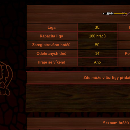
Liga
3C
Kapacita ligy
180 hráčů
Zaregistrováno hráčů
50
Odehraných dnů
14
Po
Hraje se víkend
Ano
Zde může vítěz ligy přidat
Seznam hráčů l