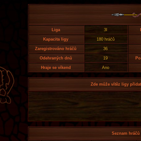
Liga
3I
Kapacita ligy
180 hráčů
Zaregistrováno hráčů
36
Odehraných dnů
19
Po
Hraje se víkend
Ano
Zde může vítěz ligy přidat
Seznam hráčů l