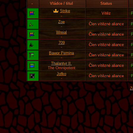
-
Vládce / titul
Status
Strike
Vítěz
P
-
Zoe
Člen vítězné aliance
P
-
Wreial
Člen vítězné aliance
P
-
709
Člen vítězné aliance
P
-
Bawor Pemina
Člen vítězné aliance
P
-
Thalantyr II.
Člen vítězné aliance
P
The Omnipotent
Jofko
Člen vítězné aliance
P
-
Z