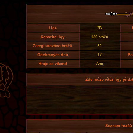
Liga
3B
Kapacita ligy
180 hráčů
Zaregistrováno hráčů
32
Odehraných dnů
17
Po
Hraje se víkend
Ano
Zde může vítěz ligy přidat
Seznam hráčů l