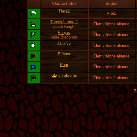
-
Vládce / titul
Status
Tfera2
Vítěz
-
Turecká káva 2
Člen vítězné aliance
Death Knight
Paajos
Člen vítězné aliance
Vaše Blahorodí
JaKriv5
Člen vítězné aliance
-
Elfanor
Člen vítězné aliance
-
Ragi
Člen vítězné aliance
-
chrabromir
Člen vítězné aliance
-
Z