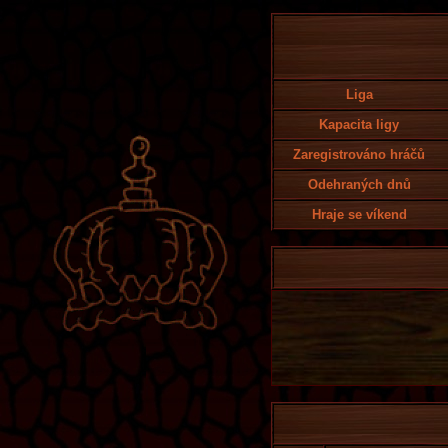
Liga
Kapacita ligy
Zaregistrováno hráčů
Odehraných dnů
Hraje se víkend