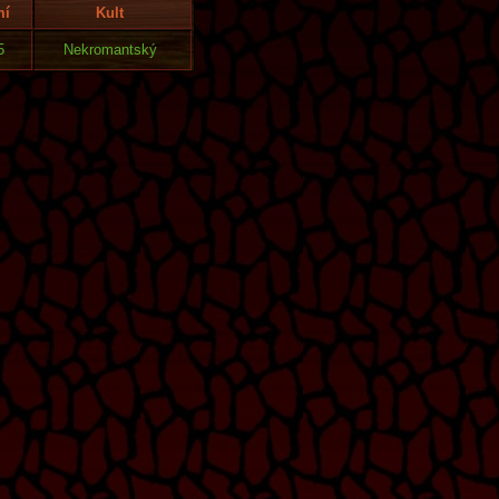
mí
Kult
5
Nekromantský