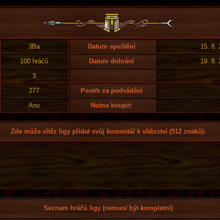
3Ba
Datum spuštění
15. 8.
100 hráčů
Datum dohrání
19. 8.
3
277
Postih za podvádění
Ano
Nutno koupit:
Zde může vítěz ligy přidat svůj komentář k vítězství (512 znaků):
Seznam hráčů ligy (nemusí být kompletní)