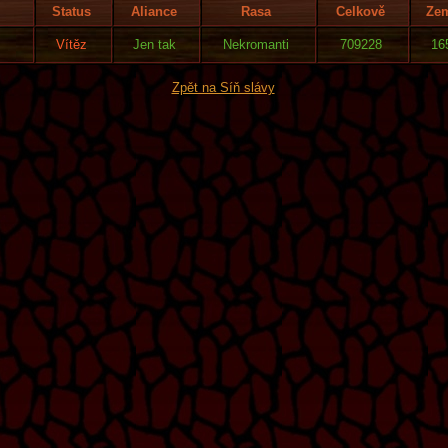
Status
Aliance
Rasa
Celkově
Ze
Vítěz
Jen tak
Nekromanti
709228
16
Zpět na Síň slávy