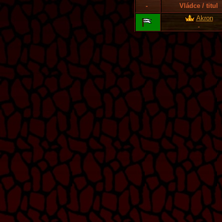
-
Vládce / titul
Akron
-