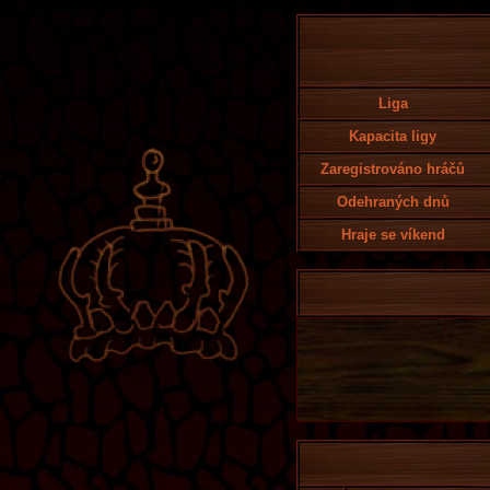
Liga
Kapacita ligy
Zaregistrováno hráčů
Odehraných dnů
Hraje se víkend