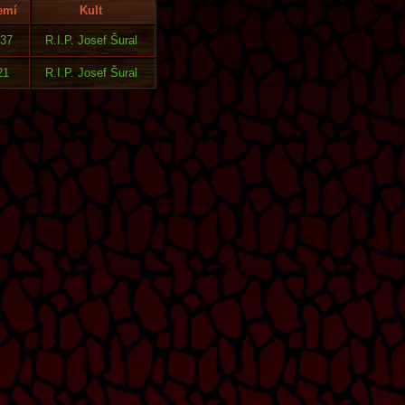
emí
Kult
37
R.I.P. Josef Šural
21
R.I.P. Josef Šural