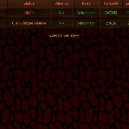
Status
Aliance
Rasa
Celkově
Z
Vítěz
Vlk
Nekromanti
247090
1
Člen vítězné aliance
Vlk
Nekromanti
23616
Zpět na Síň slávy