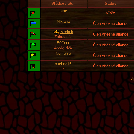
-
Vládce / titul
Status
atac
Vítěz
-
Nikiana
Člen vítězné aliance
-
Morhok
Člen vítězné aliance
Zahradník
50Cent
Člen vítězné aliance
Zloděj~DE
Nemehlo
Člen vítězné aliance
-
buchac15
Člen vítězné aliance
-
Z