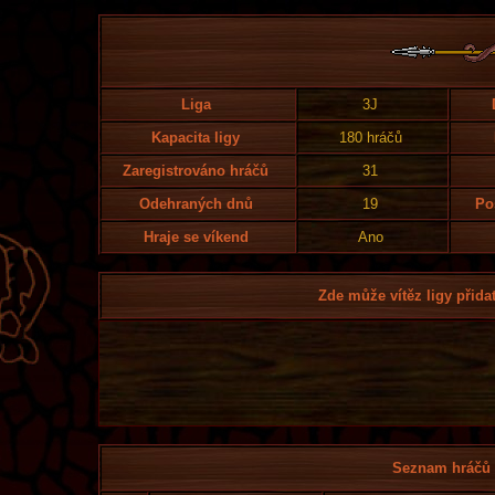
Liga
3J
Kapacita ligy
180 hráčů
Zaregistrováno hráčů
31
Odehraných dnů
19
Po
Hraje se víkend
Ano
Zde může vítěz ligy přidat
Seznam hráčů l