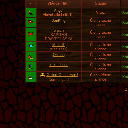
-
Vládce / titul
Status
Ang3l
Vítěz
Krá
Hlavní alkoholik KL
JanKing
Člen vítězné
Krá
-
aliance
erpich
Člen vítězné
KAPITÁN
Krá
aliance
PRAVDOLÁSKA
Mex III.
Člen vítězné
Krá
Vína znalý
aliance
Oriionn
Člen vítězné
Krá
-
aliance
kokotdobot
Člen vítězné
Krá
-
aliance
Gellert Grindelwald
Člen vítězné
Krá
aliance
Nurmengard
Z