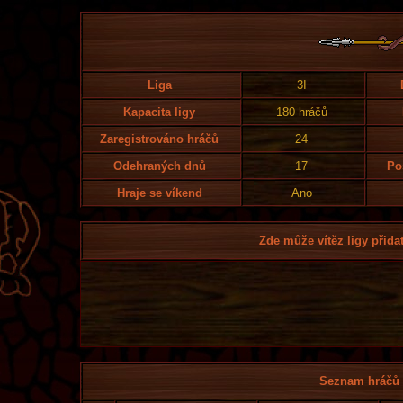
Liga
3I
Kapacita ligy
180 hráčů
Zaregistrováno hráčů
24
Odehraných dnů
17
Po
Hraje se víkend
Ano
Zde může vítěz ligy přidat
Seznam hráčů l