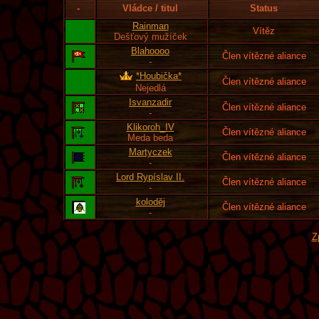
-
Vládce / titul
Status
Rainman
Vítěz
Dešťový mužíček
Blahoooo
Člen vítězné aliance
-
*Houbička*
Člen vítězné aliance
Nejedlá
Isvanzadir
Člen vítězné aliance
-
Klikoroh_IV
Člen vítězné aliance
Meda beda
Martyczek
Člen vítězné aliance
-
Lord Rypíslav II.
Člen vítězné aliance
-
koloděj
Člen vítězné aliance
-
Z