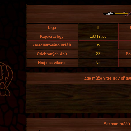
Liga
3E
Kapacita ligy
180 hráčů
Zaregistrováno hráčů
35
Odehraných dnů
22
Po
Hraje se víkend
Ne
Zde může vítěz ligy přidat
Seznam hráčů l