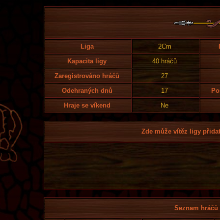
Liga
2Cm
Kapacita ligy
40 hráčů
Zaregistrováno hráčů
27
Odehraných dnů
17
Po
Hraje se víkend
Ne
Zde může vítěz ligy přidat
Seznam hráčů l