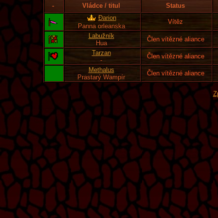
-
Vládce / titul
Status
Đarion
Vítěz
Panna orleanska
Labužník
Člen vítězné aliance
Hua
Tarzan
Člen vítězné aliance
-
Methalus
Člen vítězné aliance
Prastarý Wampír
Z