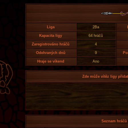
Liga
2Ba
Kapacita ligy
64 hráčů
Zaregistrováno hráčů
4
Odehraných dnů
9
Po
Hraje se víkend
Ano
Zde může vítěz ligy přidat
Seznam hráčů l