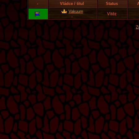
-
Vládce / titul
Status
Vakuum
Vítěz
-
Z