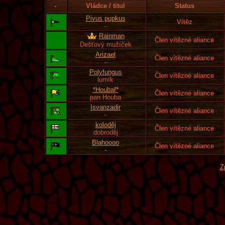
-
Vládce / titul
Status
Pivus pupkus
Vítěz
-
Rainman
Člen vítězné aliance
Dešťový mužíček
Arizael
Člen vítězné aliance
-
Polyfungus
Člen vítězné aliance
lumík
*Houbař*
Člen vítězné aliance
pan Houba
Isvanzadir
Člen vítězné aliance
-
koloděj
Člen vítězné aliance
dobroděj
Blahoooo
Člen vítězné aliance
-
Z