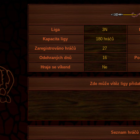
Liga
3N
Kapacita ligy
180 hráčů
Zaregistrováno hráčů
27
Odehraných dnů
16
Po
Hraje se víkend
Ne
Zde může vítěz ligy přidat
Seznam hráčů l