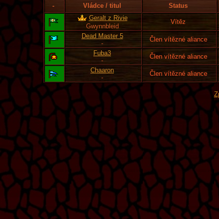
-
Vládce / titul
Status
Geralt z Rivie
Vítěz
Gwynnbleid
Dead Master 5
Člen vítězné aliance
-
Fuba3
Člen vítězné aliance
-
Chaaron
Člen vítězné aliance
-
Z