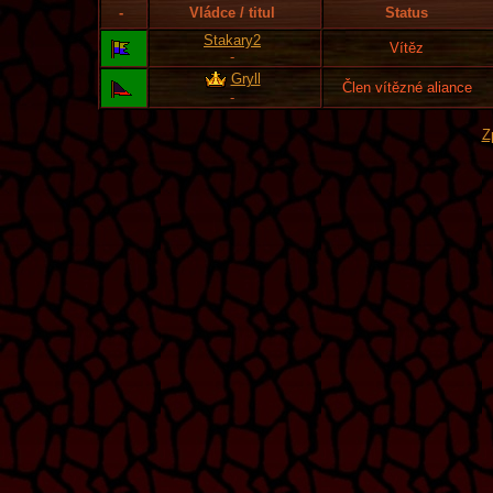
-
Vládce / titul
Status
Stakary2
Vítěz
-
Gryll
Člen vítězné aliance
-
Z