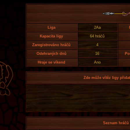
Liga
2Aa
Kapacita ligy
64 hráčů
Zaregistrováno hráčů
4
Odehraných dnů
16
Po
Hraje se víkend
Ano
Zde může vítěz ligy přidat
Seznam hráčů l