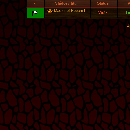
-
Vládce / titul
Status
A
Master of Reborn l.
Vítěz
L
-
Z