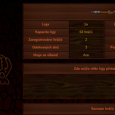
Liga
1a
Kapacita ligy
64 hráčů
Zaregistrováno hráčů
2
Odehraných dnů
3
Po
Hraje se víkend
Ano
Zde může vítěz ligy přidat
Seznam hráčů l