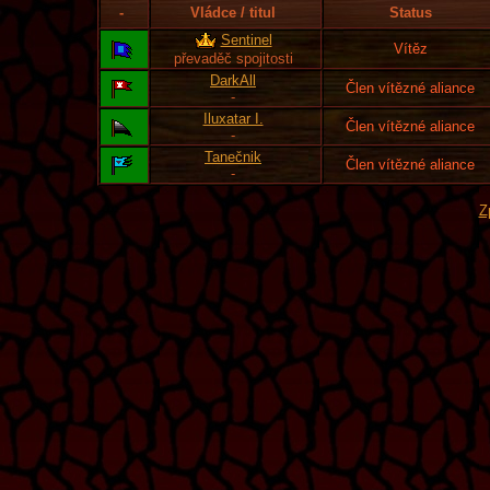
-
Vládce / titul
Status
Sentinel
Vítěz
převaděč spojitosti
DarkAll
Člen vítězné aliance
-
Iluxatar I.
Člen vítězné aliance
-
Tanečnik
Člen vítězné aliance
-
Z