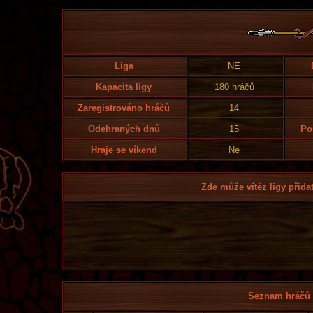
Liga
NE
Kapacita ligy
180 hráčů
Zaregistrováno hráčů
14
Odehraných dnů
15
Po
Hraje se víkend
Ne
Zde může vítěz ligy přidat
Seznam hráčů l