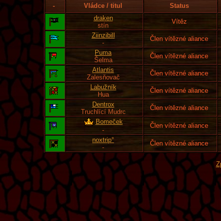
-
Vládce / titul
Status
draken
Vítěz
stín
Ziinzibill
Člen vítězné aliance
-
Puma
Člen vítězné aliance
Šelma
Atlantis
Člen vítězné aliance
Zalesňovač
Labužník
Člen vítězné aliance
Hua
Dentrox
Člen vítězné aliance
Truchlící Mudrc
Bomeček
Člen vítězné aliance
-
noxtrip°
Člen vítězné aliance
-
Z