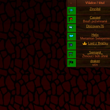
-
Vládce / titul
Zinziibil
-
Casqiel
Bouří požehnaná
Discovery76
-
Helix
Meriamon Setepenre
Lord z Bráčku
-
_Semargl_
Žhnoucí bůh ohně
draken
stín