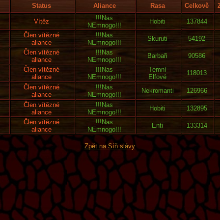
Status
Aliance
Rasa
Celkově
!!!Nas
Vítěz
Hobiti
137844
NEmnogo!!!
Člen vítězné
!!!Nas
Skuruti
54192
aliance
NEmnogo!!!
Člen vítězné
!!!Nas
Barbaři
90586
aliance
NEmnogo!!!
Člen vítězné
!!!Nas
Temní
118013
aliance
NEmnogo!!!
Elfové
Člen vítězné
!!!Nas
Nekromanti
126966
aliance
NEmnogo!!!
Člen vítězné
!!!Nas
Hobiti
132895
aliance
NEmnogo!!!
Člen vítězné
!!!Nas
Enti
133314
aliance
NEmnogo!!!
Zpět na Síň slávy