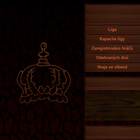
Liga
Kapacita ligy
Zaregistrováno hráčů
Odehraných dnů
Hraje se víkend