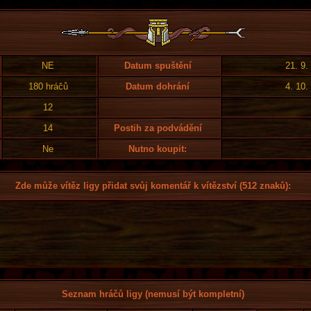
NE
Datum spuštění
21. 9.
180 hráčů
Datum dohrání
4. 10.
12
14
Postih za podvádění
Ne
Nutno koupit:
Zde může vítěz ligy přidat svůj komentář k vítězství (512 znaků):
Seznam hráčů ligy (nemusí být kompletní)