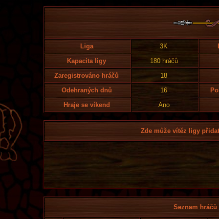
Liga
3K
Kapacita ligy
180 hráčů
Zaregistrováno hráčů
18
Odehraných dnů
16
Po
Hraje se víkend
Ano
Zde může vítěz ligy přidat
Seznam hráčů l