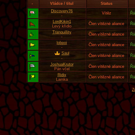
-
Vládce / titul
Status
Discovery76
Vítěz
Řá
-
LordKikin1
Člen vítězné aliance
Řá
Levý křídlo
Tranquillity
Člen vítězné aliance
Řá
-
lobpoi
Člen vítězné aliance
Řá
-
Saul
Člen vítězné aliance
Řá
-
JoshuaKrutor
Člen vítězné aliance
Řá
Pán včel
Ridix
Člen vítězné aliance
Řá
Lamka
Z