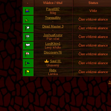
-
Vládce / titul
Status
Pavel097
Vítěz
Mág
Tranquillity
Člen vítězné aliance
-
Dead Master 3
Člen vítězné aliance
-
JoshuaKrutor
Člen vítězné aliance
Pán včel
LordKikin1
Člen vítězné aliance
Levý křídlo
Discovery76
Člen vítězné aliance
-
Saul III.
Člen vítězné aliance
Unavený
Ridix
Člen vítězné aliance
Lamka
Z