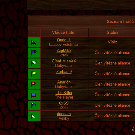
Seznam hráčů l
-
Vládce / titul
Status
Ondo II.
Vítěz
Laapov velekňaz
ZajiMik2
Člen vítězné aliance
krtek
Císař MisaXX
Člen vítězné aliance
Dobyvatel
Zorbas 9
Člen vítězné aliance
-
Anarión
Člen vítězné aliance
Dobyvatel
The Killer
Člen vítězné aliance
The slayer
6xSS
Člen vítězné aliance
i320
dandam
Člen vítězné aliance
Veliký
Z