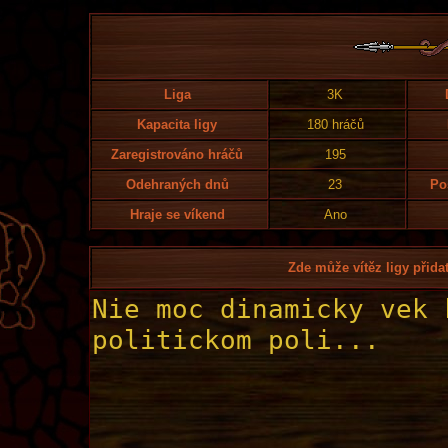
Liga
3K
Kapacita ligy
180 hráčů
Zaregistrováno hráčů
195
Odehraných dnů
23
Po
Hraje se víkend
Ano
Zde může vítěz ligy přidat