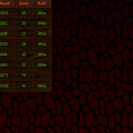
lkově
Zemí
Kult
3551
65
4Mia
1001
20
4Mia
5698
22
4Mia
9328
28
4Mia
0996
33
4Mia
1465
31
4Mia
14271
79
-
0428
45
4Mia