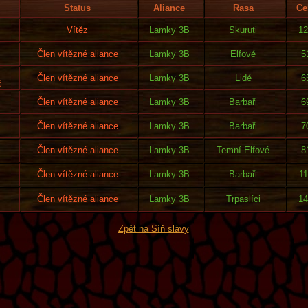
Status
Aliance
Rasa
Ce
Vítěz
Lamky 3B
Skuruti
12
Člen vítězné aliance
Lamky 3B
Elfové
5
Člen vítězné aliance
Lamky 3B
Lidé
6
č
Člen vítězné aliance
Lamky 3B
Barbaři
6
Člen vítězné aliance
Lamky 3B
Barbaři
7
Člen vítězné aliance
Lamky 3B
Temní Elfové
8
Člen vítězné aliance
Lamky 3B
Barbaři
1
Člen vítězné aliance
Lamky 3B
Trpaslíci
14
Zpět na Síň slávy