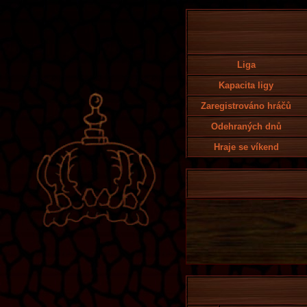
Liga
Kapacita ligy
Zaregistrováno hráčů
Odehraných dnů
Hraje se víkend