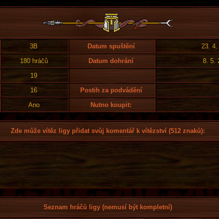
3B
Datum spuštění
23. 4.
180 hráčů
Datum dohrání
8. 5.
19
16
Postih za podvádění
Ano
Nutno koupit:
Zde může vítěz ligy přidat svůj komentář k vítězství (512 znaků):
Seznam hráčů ligy (nemusí být kompletní)