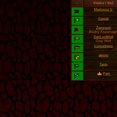
-
Vládce / titul
Martiosso V.
-
Gaslak
-
Zgegnesh
Bludný Krutomagi
DartLordWolf
Gray Wolf
Icemadness
-
alesijo
-
Tanis
-
Pein
-