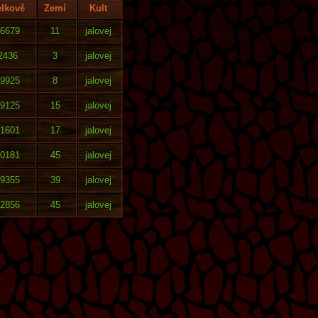
lkově
Zemí
Kult
6679
11
jalovej
2436
3
jalovej
9925
8
jalovej
9125
15
jalovej
1601
17
jalovej
0181
45
jalovej
9355
39
jalovej
2856
45
jalovej