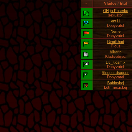
-
Vládce / titul
OH ja Poserka
sexuátor
ent11
Dobyvateľ
Neme
Dobyvatel
Gimilkhad
Pious
Alkarin
Kladivobijec
DJ_Kosmix
Dobyvatel
Sleeper dragoon
Dobyvatel
Babinskej
Lotr mexickej