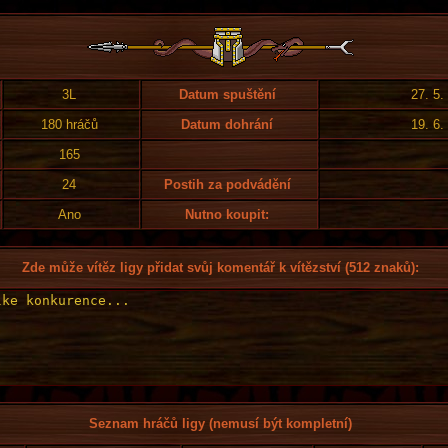
3L
Datum spuštění
27. 5.
180 hráčů
Datum dohrání
19. 6.
165
24
Postih za podvádění
Ano
Nutno koupit:
Zde může vítěz ligy přidat svůj komentář k vítězství (512 znaků):
Seznam hráčů ligy (nemusí být kompletní)