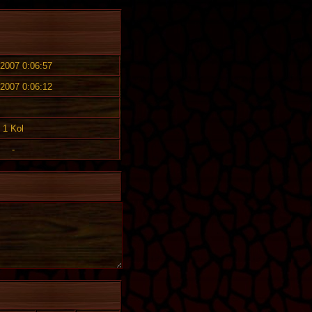
 2007 0:06:57
 2007 0:06:12
1 Kol
-