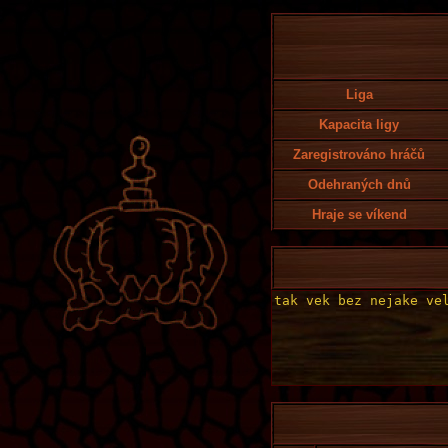
Liga
Kapacita ligy
Zaregistrováno hráčů
Odehraných dnů
Hraje se víkend