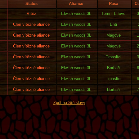
Status
Aliance
Rasa
Ce
Vítěz
Elwish woods 3L
Temní Elfové
3
Člen vítězné aliance
Elwish woods 3L
Enti
Člen vítězné aliance
Elwish woods 3L
Mágové
1
Člen vítězné aliance
Elwish woods 3L
Mágové
2
Člen vítězné aliance
Elwish woods 3L
Trpaslíci
3
Člen vítězné aliance
Elwish woods 3L
Barbaři
6
Člen vítězné aliance
Elwish woods 3L
Trpaslíci
6
Člen vítězné aliance
Elwish woods 3L
Barbaři
7
Zpět na Síň slávy