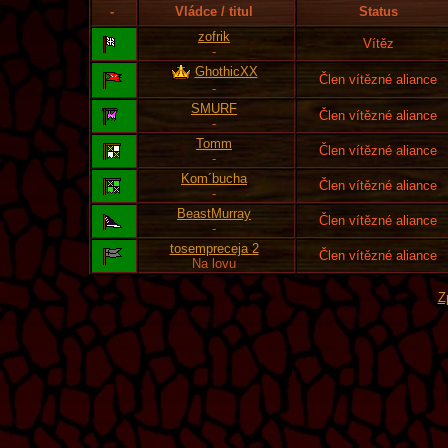
-
Vládce / titul
Status
zofrik
Vítěz
-
GhothicXX
Člen vítězné aliance
-
SMURF
Člen vítězné aliance
-
Tomm
Člen vítězné aliance
-
Kom´bucha
Člen vítězné aliance
-
BeastMurray
Člen vítězné aliance
-
tosempreceja 2
Člen vítězné aliance
Na lovu
Z