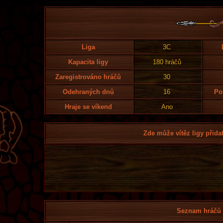
Liga
3C
Kapacita ligy
180 hráčů
Zaregistrováno hráčů
30
Odehraných dnů
16
Po
Hraje se víkend
Ano
Zde může vítěz ligy přidat
Seznam hráčů l