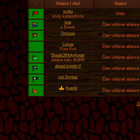
-
Vládce / titul
Status
eu4ia
Vítěz
krutý katapultista
bob
Člen vítězné aliance
a Bobek
Orriioon
Člen vítězné aliance
-
Celuar
Člen vítězné aliance
Pure Evil
BladeOfHolyAngel
Člen vítězné aliance
obidve ruky BOHA
dread.knight II
Člen vítězné aliance
-
cpt Syntax
Člen vítězné aliance
-
Kaprik
Člen vítězné aliance
-
Z