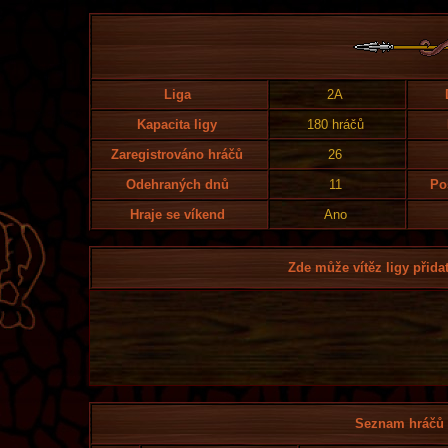
Liga
2A
Kapacita ligy
180 hráčů
Zaregistrováno hráčů
26
Odehraných dnů
11
Po
Hraje se víkend
Ano
Zde může vítěz ligy přidat
Seznam hráčů l