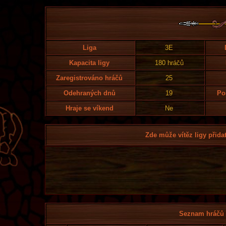
Liga
3E
Kapacita ligy
180 hráčů
Zaregistrováno hráčů
25
Odehraných dnů
19
Po
Hraje se víkend
Ne
Zde může vítěz ligy přidat
Seznam hráčů l