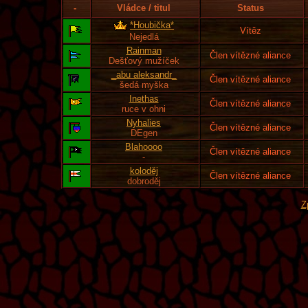
-
Vládce / titul
Status
*Houbička*
Vítěz
Nejedlá
Rainman
Člen vítězné aliance
Dešťový mužíček
_abu aleksandr_
Člen vítězné aliance
šedá myška
Inethas
Člen vítězné aliance
ruce v ohni
Nyhalies
Člen vítězné aliance
DEgen
Blahoooo
Člen vítězné aliance
-
koloděj
Člen vítězné aliance
dobroděj
Z