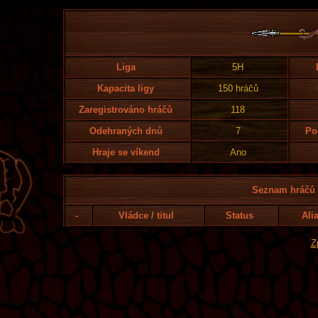
Liga
5H
Kapacita ligy
150 hráčů
Zaregistrováno hráčů
118
Odehraných dnů
7
Po
Hraje se víkend
Ano
Seznam hráčů l
-
Vládce / titul
Status
Ali
Z