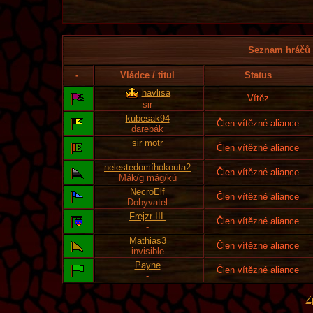
Seznam hráčů l
-
Vládce / titul
Status
havlisa
Vítěz
sir
kubesak94
Člen vítězné aliance
darebák
sir motr
Člen vítězné aliance
-
nelestedomíhokouta2
Člen vítězné aliance
Mák/g mág/kú
NecroElf
Člen vítězné aliance
Dobyvatel
Frejzr III.
Člen vítězné aliance
-
Mathias3
Člen vítězné aliance
-invisible-
Payne
Člen vítězné aliance
-
Z