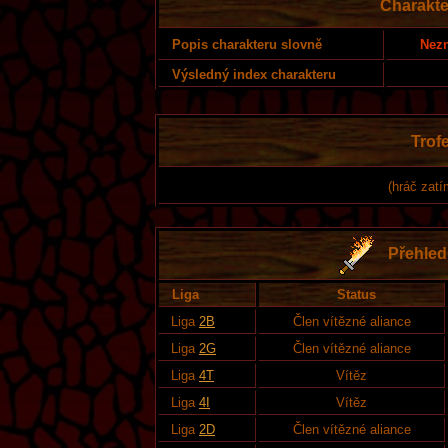
Charakte
Nezn
Popis charakteru slovně
Výsledný index charakteru
Trofe
(hráč zatí
Přehled 
Liga
Status
Liga
2B
Člen vítězné aliance
Liga
2G
Člen vítězné aliance
Liga
4T
Vítěz
Liga
4I
Vítěz
Liga
2D
Člen vítězné aliance