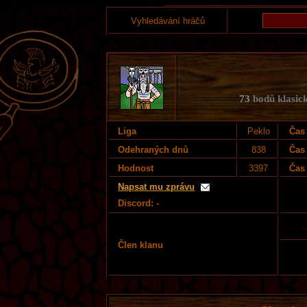
Vyhledávání hráčů
73
bodů klasick
Liga
Peklo
Čas 
Odehraných dnů
838
Čas
Hodnost
3397
Čas 
Napsat mu zprávu
Discord: -
Člen klanu