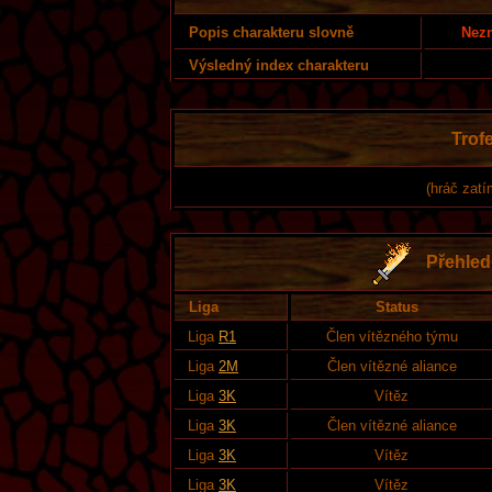
Nezn
Popis charakteru slovně
Výsledný index charakteru
Trofe
(hráč zatí
Přehled 
Liga
Status
Liga
R1
Člen vítězného týmu
Liga
2M
Člen vítězné aliance
Liga
3K
Vítěz
Liga
3K
Člen vítězné aliance
Liga
3K
Vítěz
Liga
3K
Vítěz