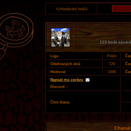
Vyhledávání hráčů
123
bodů klasick
Liga
Peklo
Čas
Odehraných dnů
729
Ča
Hodnost
1006
Čas
Napsat mu zprávu
Discord: -
Člen klanu
Charak