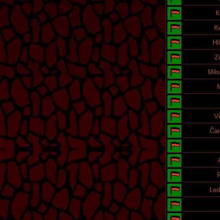
K
K
Hl
Z
Měst
M
V
Čar
R
Led