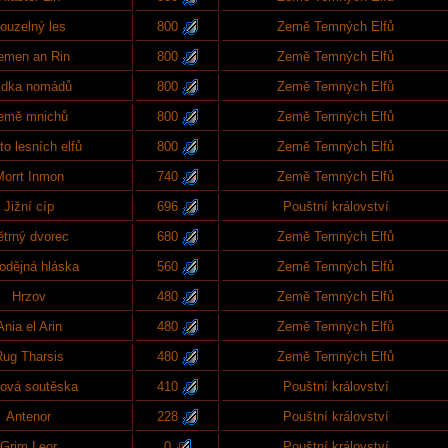
ouzelný les
800
Země Temných Elfů
emen an Rin
800
Země Temných Elfů
ídka nomádů
800
Země Temných Elfů
emě mnichů
800
Země Temných Elfů
o lesních elfů
800
Země Temných Elfů
orrt Inmon
740
Země Temných Elfů
Jižní cíp
696
Pouštní království
ětrný dvorec
680
Země Temných Elfů
odějná hláska
560
Země Temných Elfů
Hrzov
480
Země Temných Elfů
Ania el Arin
480
Země Temných Elfů
ug Tharsis
480
Země Temných Elfů
ová soutěska
410
Pouštní království
Antenor
228
Pouštní království
Grim Leor
0
Pouštní království