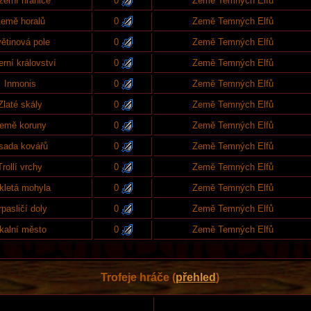
zerní hranice
0
Země Temných Elfů
emě horalů
0
Země Temných Elfů
ětinová pole
0
Země Temných Elfů
rní království
0
Země Temných Elfů
Inmonis
0
Země Temných Elfů
Zlaté skály
0
Země Temných Elfů
emě koruny
0
Země Temných Elfů
sada kovářů
0
Země Temných Elfů
Trollí vrchy
0
Země Temných Elfů
kletá mohyla
0
Země Temných Elfů
rpasličí doly
0
Země Temných Elfů
kalní město
0
Země Temných Elfů
Trofeje hráče (
přehled
)