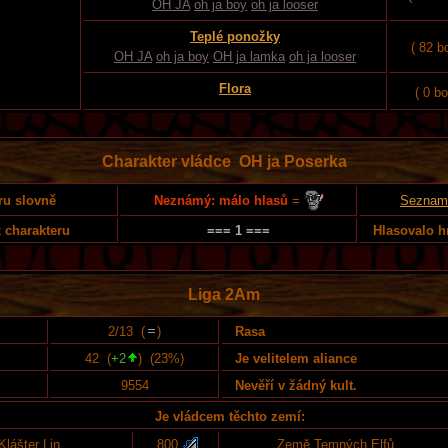
OH JA
oh ja boy
oh ja looser
Teplé ponožky
( 82 b
OH JA
oh ja boy
OH ja lamka
oh ja looser
Flora
( 0 b
Charakter vládce OH ja Poserka
Neznámý: málo hlasů
=
ru slovně
Seznam 
 charakteru
=== 1 ===
Hlasovalo h
Liga 2Am
2/13 (
)
Rasa
42 (
+2
) (23%)
Je velitelem aliance
9554
Nevěří v žádný kult.
Je vládcem těchto zemí:
Klášter Lin
800
Země Temných Elfů