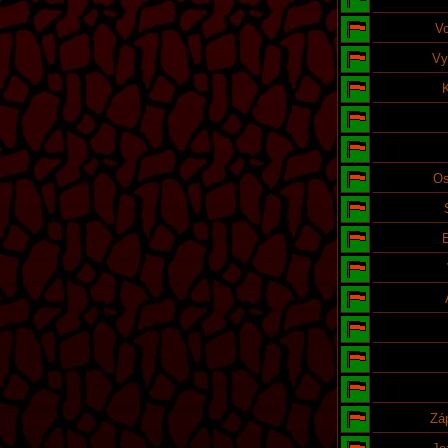
Vo
Vy
Os
Zá