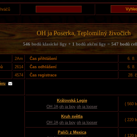
 hráčů
OH ja Poserka, Teplomilný živočich
546
bodů klasické ligy
+ 1
bodů akční ligy =
547 bodů ce
2Am
Čas přihlášení
6. 8.
nů
2614
Čas odhlášení
6. 8.
4574
Čas registrace
28. 
ávu
Královská Legie
( 560 
OH JA
oh ja boy
oh ja looser
Kruh světla
( 220 
OH JA
oh ja boy
oh ja looser
Paliči z Mexica
( 120 