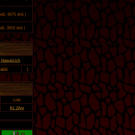
odů, 6675 dnů )
odů, 3910 dnů )
hlasujících
ráčů
1
Lidé
KL 2Am