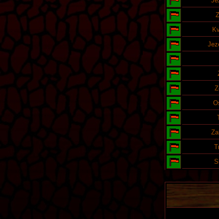
Je
Z
Kv
Jeze
Z
O
Za
T
S