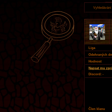
Vyhledávání
Liga
Odehraných d
Hodnost
Napsat mu zpr
Discord: -
Člen klanu