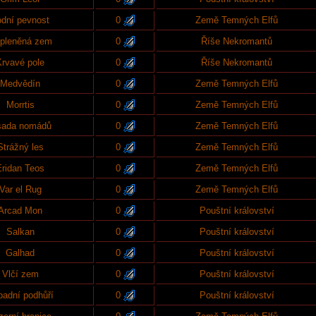
dní pevnost
0
Země Temných Elfů
pleněná zem
0
Říše Nekromantů
Krvavé pole
0
Říše Nekromantů
Medvědín
0
Země Temných Elfů
Morrtis
0
Země Temných Elfů
ada nomádů
0
Země Temných Elfů
Strážný les
0
Země Temných Elfů
Eridan Teos
0
Země Temných Elfů
Var el Rug
0
Země Temných Elfů
Arcad Mon
0
Pouštní království
Salkan
0
Pouštní království
Galhad
0
Pouštní království
Vlčí zem
0
Pouštní království
padní podhůří
0
Pouštní království