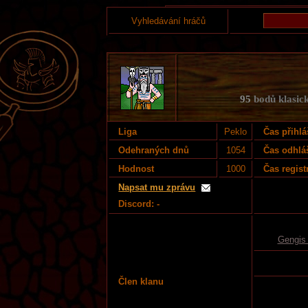
Vyhledávání hráčů
95
bodů klasick
Liga
Peklo
Čas přihlá
Odehraných dnů
1054
Čas odhlá
Hodnost
1000
Čas regist
Napsat mu zprávu
Discord: -
Gengis
Člen klanu