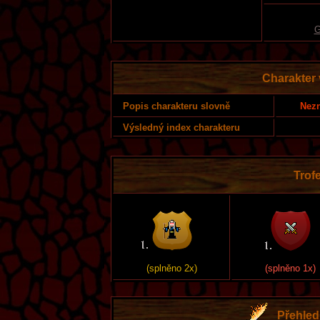
G
Charakter
Nezn
Popis charakteru slovně
Výsledný index charakteru
Trofe
(splněno 2x)
(splněno 1x)
Přehled 