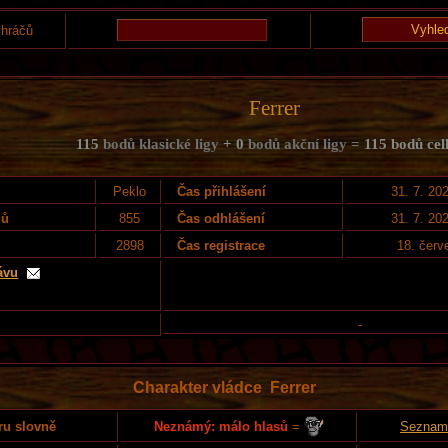
 hráčů
Ferrer
115
bodů klasické ligy
+ 0
bodů akční ligy =
115 bodů ce
Peklo
Čas přihlášení
31. 7. 20
nů
855
Čas odhlášení
31. 7. 20
2898
Čas registrace
18. červ
ávu
-
Charakter vládce Ferrer
Neznámý: málo hlasů
=
ru slovně
Seznam 