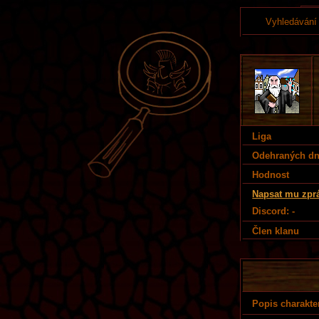
Vyhledávání
Liga
Odehraných d
Hodnost
Napsat mu zpr
Discord: -
Člen klanu
Popis charakte