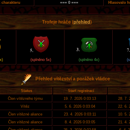
 charakteru
=== 0 ===
Hlasovalo h
Trofeje hráče (
přehled
)
x)
(splněno 5x)
(splněno 4x)
(
Přehled vítězství a porážek vládce
Status
Start registrací
Člen vítězného týmu
19. 7. 2026 0:03:13
28. 7.
Vítěz
5. 6. 2026 0:03:04
22. 6.
Člen vítězné aliance
23. 4. 2026 0:03:11
10. 5.
Člen vítězné aliance
8. 4. 2026 0:03:05
21. 4.
Člen vítězné aliance
25. 3. 2026 0:02:58
6. 4. 