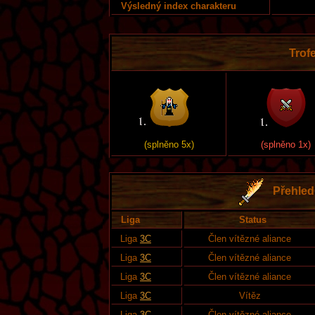
Výsledný index charakteru
Trofe
(splněno 5x)
(splněno 1x)
Přehled 
Liga
Status
Liga
3C
Člen vítězné aliance
Liga
3C
Člen vítězné aliance
Liga
3C
Člen vítězné aliance
Liga
3C
Vítěz
Liga
3C
Člen vítězné aliance