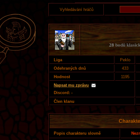
Vyhledávání hráčů
28
bodů klasick
Liga
Peklo
Odehraných dnů
433
Hodnost
1195
Napsat mu zprávu
Discord: -
Člen klanu
Charakte
Nezn
Popis charakteru slovně