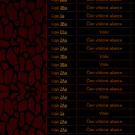
Liga
3Ba
Člen vítězné aliance
Liga
1a
Člen vítězné aliance
Liga
3Ba
Člen vítězné aliance
Liga
D1a
Vítěz
Liga
2Aa
Člen vítězné aliance
Liga
2Aa
Člen vítězné aliance
Liga
3Ba
Vítěz
Liga
3Ba
Vítěz
Liga
2Aa
Člen vítězné aliance
Liga
2Aa
Člen vítězné aliance
Liga
2Aa
Člen vítězné aliance
Liga
2Aa
Vítěz
Liga
2Aa
Člen vítězné aliance
Liga
1a
Vítěz
Liga
2Aa
Člen vítězné aliance
Liga
2Aa
Člen vítězné aliance