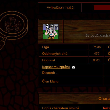
Vyhledávání hráčů
68
bodů klasick
Liga
Peklo
Č
Odehraných dnů
479
Č
Hodnost
9041
Č
Napsat mu zprávu
Discord: -
Člen klanu
Chara
Nezn
Popis charakteru slovně