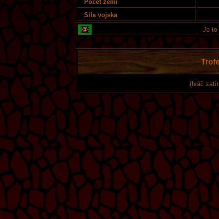
Počet zemí
Síla vojska
Je to
Trofe
(hráč zatí