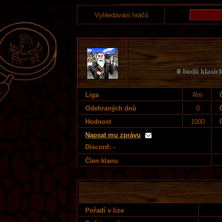
Vyhledávání hráčů
0
bodů klasick
Liga
Rm
Odehraných dnů
0
Hodnost
1000
Napsat mu zprávu
Discord: -
Člen klanu
Pořadí v lize