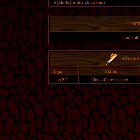
Výsledný index charakteru
Trofe
(hráč zatí
Přehled 
Liga
Status
Liga
3D
Člen vítězné aliance