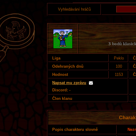
Vyhledávání hráčů
3
bodů klasick
Liga
Peklo
Č
Odehraných dnů
100
Č
Hodnost
1153
Č
Napsat mu zprávu
Discord: -
Člen klanu
Charakt
Nezn
Popis charakteru slovně