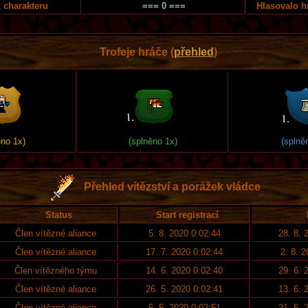
 charakteru
=== 0 ===
Hlasovalo h
Trofeje hráče (
přehled
)
ěno 1x)
(splněno 1x)
(splně
Přehled vítězství a porážek vládce
Status
Start registrací
Člen vítězné aliance
5. 8. 2020 0:02:44
28. 8. 
Člen vítězné aliance
17. 7. 2020 0:02:44
2. 8. 
Člen vítězného týmu
14. 6. 2020 0:02:40
29. 6. 
Člen vítězné aliance
26. 5. 2020 0:02:41
13. 6. 
Člen vítězné aliance
5. 5. 2020 0:02:51
21. 5. 