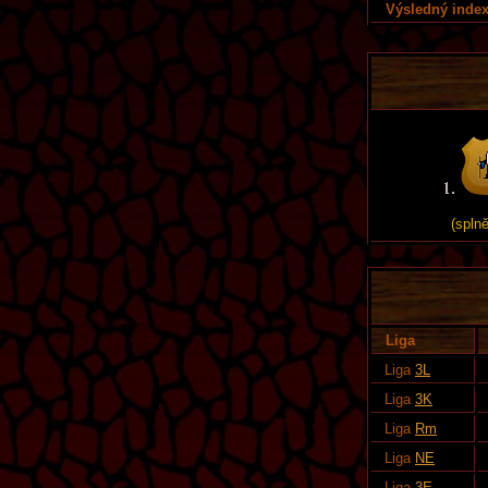
Výsledný index
(spln
Liga
Liga
3L
Liga
3K
Liga
Rm
Liga
NE
Liga
3E