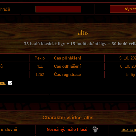
 hráčů
altis
35
bodů klasické ligy
+ 15
bodů akční ligy =
50 bodů cel
Peklo
Čas přihlášení
5. 10. 20
nů
411
Čas odhlášení
6. 10. 2
1262
Čas registrace
5. ří
ávu
-
Charakter vládce altis
Neznámý: málo hlasů
=
ru slovně
Seznam 