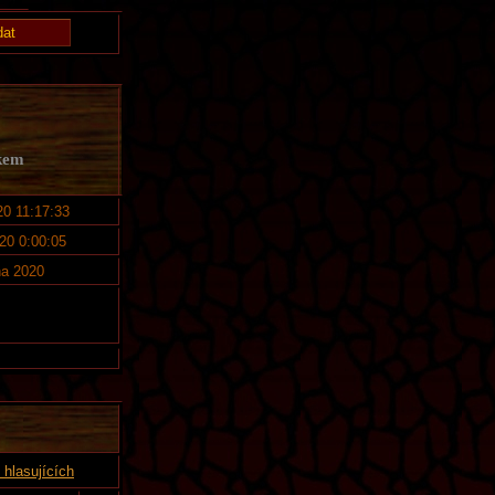
kem
20 11:17:33
020 0:00:05
jna 2020
hlasujících