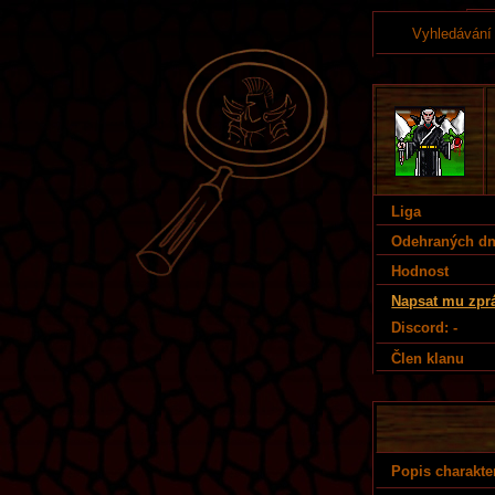
Vyhledávání
Liga
Odehraných d
Hodnost
Napsat mu zpr
Discord: -
Člen klanu
Popis charakte