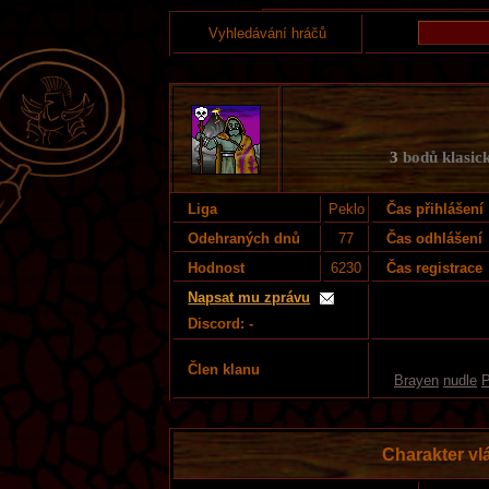
Vyhledávání hráčů
3
bodů klasick
Liga
Peklo
Čas přihlášení
Odehraných dnů
77
Čas odhlášení
Hodnost
6230
Čas registrace
Napsat mu zprávu
Discord: -
Člen klanu
Brayen
nudle
P
Charakter v