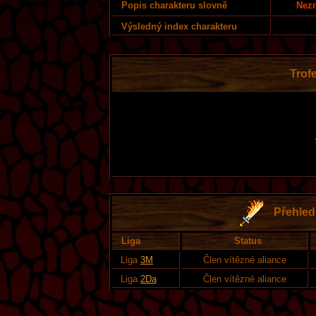
Nezn
Popis charakteru slovně
Výsledný index charakteru
Trofe
Přehled 
Liga
Status
Liga
3M
Člen vítězné aliance
Liga
2Da
Člen vítězné aliance