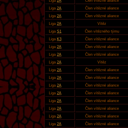
Liga
2A
Člen vítězné aliance
Liga
2A
Člen vítězné aliance
Liga
2A
Člen vítězné aliance
Liga
2A
Vítěz
Liga
S1
Člen vítězného týmu
Liga
K3
Člen vítězné aliance
Liga
2A
Člen vítězné aliance
Liga
2A
Člen vítězné aliance
Liga
2A
Vítěz
Liga
2A
Člen vítězné aliance
Liga
2A
Člen vítězné aliance
Liga
2A
Člen vítězné aliance
Liga
2A
Člen vítězné aliance
Liga
2A
Člen vítězné aliance
Liga
2A
Člen vítězné aliance
Liga
2A
Člen vítězné aliance
Liga
2A
Člen vítězné aliance