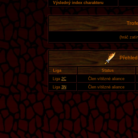
Výsledný index charakteru
Trofe
(hráč zatí
Přehled 
Liga
Status
Liga
2C
Člen vítězné aliance
Liga
3N
Člen vítězné aliance