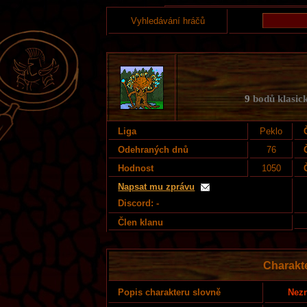
Vyhledávání hráčů
9
bodů klasick
Liga
Peklo
Odehraných dnů
76
Hodnost
1050
Napsat mu zprávu
Discord: -
Člen klanu
Charakt
Nezn
Popis charakteru slovně