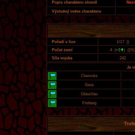
Nezn
Popis charakteru slovně
Výsledný index charakteru
Pořadí v lize
1/17 (
)
Počet zemí
4 (
+3
) (1%
Síla vojska
242
Je v
Chemnitz
Gera
Glauchau
Freiberg
Trofe