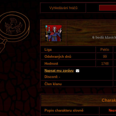
Vyhledávání hráčů
6
bodů klasick
Liga
Peklo
Odehraných dnů
99
Hodnost
1748
Napsat mu zprávu
Discord: -
Člen klanu
Charak
Nezn
Popis charakteru slovně