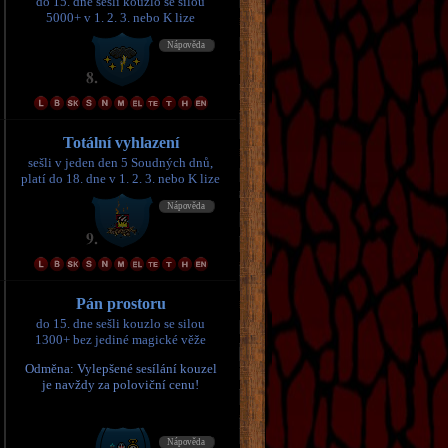
do 15. dne sešli kouzlo se silou
5000+ v 1. 2. 3. nebo K lize
Totální vyhlazení
sešli v jeden den 5 Soudných dnů,
platí do 18. dne v 1. 2. 3. nebo K lize
Pán prostoru
do 15. dne sešli kouzlo se silou
1300+ bez jediné magické věže
Odměna: Vylepšené sesílání kouzel
je navždy za poloviční cenu!