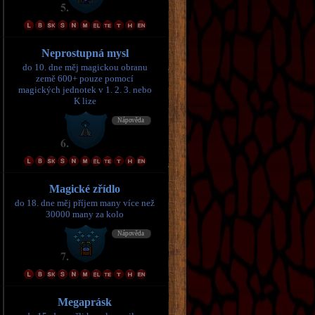
Neprostupná mysl
do 10. dne měj magickou obranu
země 600+ pouze pomocí
magických jednotek v 1. 2. 3. nebo
K lize
Magické zřídlo
do 18. dne měj příjem many více než
30000 many za kolo
Megaprásk