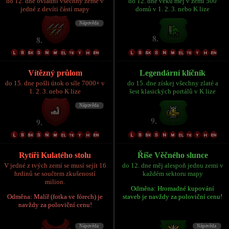
do 12. dne ovládni všechny země v
do 12. dne věku měj v zemi 500
jedné z devíti částí mapy
domů v 1. 2. 3. nebo K lize
Vítězný průlom
Legendární klíčník
do 15. dne pošli útok o síle 7000+ v
do 15. dne získej všechny zlaté a
1. 2. 3. nebo K lize
šest klasických portálů v K lize
Rytíři Kulatého stolu
Říše Věčného slunce
V jedné z tvých zemí se musí sejít 16
do 12. dne měj alespoň jednu zemi v
hrdinů se součtem zkušeností
každém sektoru mapy
milion.
Odměna: Hromadné kupování
Odměna: Malíř (fotka ve fórech) je
staveb je navždy za poloviční cenu!
navždy za poloviční cenu!