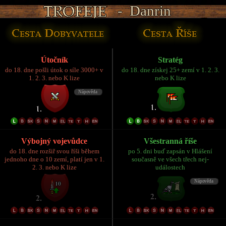
- Danrin
- Danrin
- Danrin
- Danrin
- Danrin
Útočník
Stratég
do 18. dne pošli útok o síle 3000+ v
do 18. dne získej 25+ zemí v 1. 2. 3.
1. 2. 3. nebo K lize
nebo K lize
Výbojný vojevůdce
Všestranná říše
do 18. dne rozšiř svou říši během
po 5. dni buď zapsán v Hlášení
jednoho dne o 10 zemí, platí jen v 1.
současně ve všech třech nej-
2. 3. nebo K lize
událostech