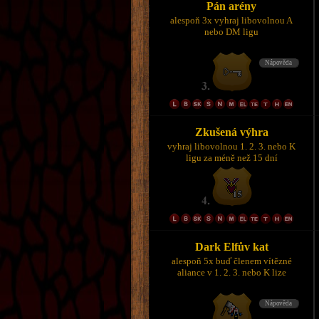
Pán arény
alespoň 3x vyhraj libovolnou A
nebo DM ligu
Zkušená výhra
vyhraj libovolnou 1. 2. 3. nebo K
ligu za méně než 15 dní
Dark Elfův kat
alespoň 5x buď členem vítězné
aliance v 1. 2. 3. nebo K lize