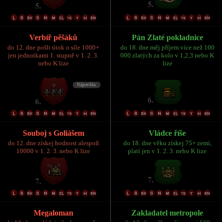
Verbíř pěšáků
Pán Zlaté pokladnice
do 12. dne pošli útok o síle 1000+
do 18. dne měj příjem více než 100
jen jednotkami 1. stupně v 1. 2. 3.
000 zlatých za kolo v 1,2,3 nebo K
nebo K lize
lize
Souboj s Goliášem
Vládce říše
do 12. dne získej hodnost alespoň
do 18. dne věku získej 75+ zemí,
10000 v 1. 2. 3. nebo K lize
platí jen v 1. 2. 3. nebo K lize
Megaloman
Zakladatel metropole