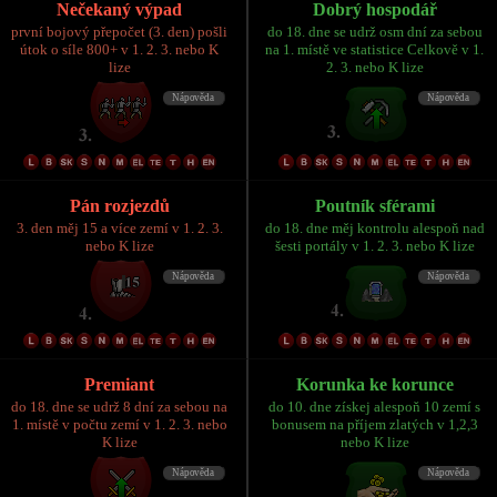
Nečekaný výpad
Dobrý hospodář
první bojový přepočet (3. den) pošli
do 18. dne se udrž osm dní za sebou
útok o síle 800+ v 1. 2. 3. nebo K
na 1. místě ve statistice Celkově v 1.
lize
2. 3. nebo K lize
Pán rozjezdů
Poutník sférami
3. den měj 15 a více zemí v 1. 2. 3.
do 18. dne měj kontrolu alespoň nad
nebo K lize
šesti portály v 1. 2. 3. nebo K lize
Premiant
Korunka ke korunce
do 18. dne se udrž 8 dní za sebou na
do 10. dne získej alespoň 10 zemí s
1. místě v počtu zemí v 1. 2. 3. nebo
bonusem na příjem zlatých v 1,2,3
K lize
nebo K lize