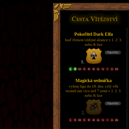
Pokořitel Dark Elfa
buď členem vítězné aliance v 1. 2. 3.
nebo K lize
Magická sedmička
vyhraj ligu do 18. dne, celý věk
nesmíš mít více než 7 zemí v 1. 2. 3.
nebo K lize