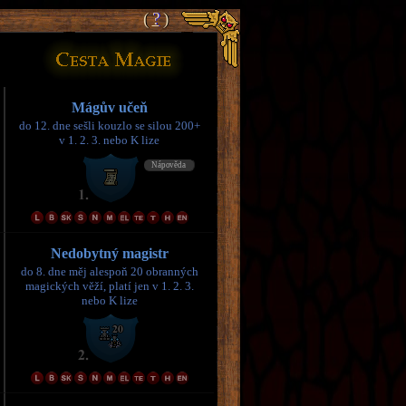
(
(
?
?
)
)
Mágův učeň
do 12. dne sešli kouzlo se silou 200+
v 1. 2. 3. nebo K lize
Nedobytný magistr
do 8. dne měj alespoň 20 obranných
magických věží, platí jen v 1. 2. 3.
nebo K lize