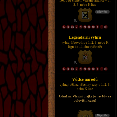
10x buď členem vítězné aliance v 1.
2. 3. nebo K lize
Legendární výhra
vyhraj libovolnou 1. 2. 3. nebo K
ligu do 11. dne (včetně)
Vůdce národů
vyhraj věk za všechny rasy v 1. 2. 3.
nebo K lize
Odměna: Vlastní vlajka je navždy za
poloviční cenu!