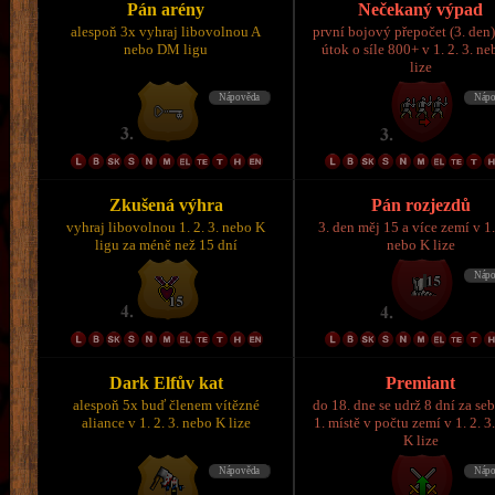
Pán arény
Nečekaný výpad
alespoň 3x vyhraj libovolnou A
první bojový přepočet (3. den)
nebo DM ligu
útok o síle 800+ v 1. 2. 3. n
lize
Zkušená výhra
Pán rozjezdů
vyhraj libovolnou 1. 2. 3. nebo K
3. den měj 15 a více zemí v 1.
ligu za méně než 15 dní
nebo K lize
Dark Elfův kat
Premiant
alespoň 5x buď členem vítězné
do 18. dne se udrž 8 dní za se
aliance v 1. 2. 3. nebo K lize
1. místě v počtu zemí v 1. 2. 3
K lize