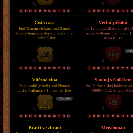
Čistá rasa
Verbíř pěšáků
buď členem vítězné osmičlenné
do 12. dne pošli útok o síle 
aliance hrající za stejnou rasu v 1. 2.
jen jednotkami 1. stupně v 1. 
3. nebo K lize
nebo K lize
Vítězná vlna
Souboj s Goliášem
2x po sobě (v řadě) buď členem
do 12. dne získej hodnost al
vítězné aliance v 1. nebo K1 lize
10000 v 1. 2. 3. nebo K li
Bratři ve zbrani
Megaloman