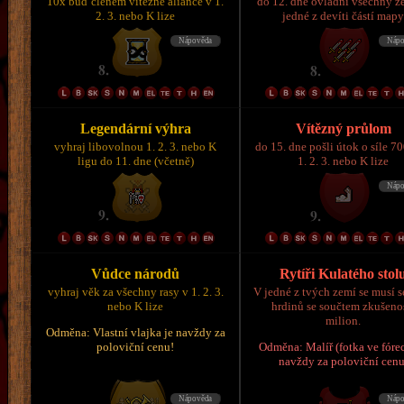
10x buď členem vítězné aliance v 1.
do 12. dne ovládni všechny z
2. 3. nebo K lize
jedné z devíti částí map
Legendární výhra
Vítězný průlom
vyhraj libovolnou 1. 2. 3. nebo K
do 15. dne pošli útok o síle 7
ligu do 11. dne (včetně)
1. 2. 3. nebo K lize
Vůdce národů
Rytíři Kulatého stol
vyhraj věk za všechny rasy v 1. 2. 3.
V jedné z tvých zemí se musí s
nebo K lize
hrdinů se součtem zkušeno
milion.
Odměna: Vlastní vlajka je navždy za
poloviční cenu!
Odměna: Malíř (fotka ve fórec
navždy za poloviční cenu