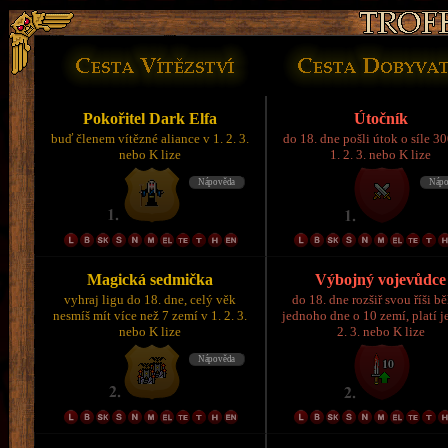
Pokořitel Dark Elfa
Útočník
buď členem vítězné aliance v 1. 2. 3.
do 18. dne pošli útok o síle 3
nebo K lize
1. 2. 3. nebo K lize
Magická sedmička
Výbojný vojevůdce
vyhraj ligu do 18. dne, celý věk
do 18. dne rozšiř svou říši 
nesmíš mít více než 7 zemí v 1. 2. 3.
jednoho dne o 10 zemí, platí je
nebo K lize
2. 3. nebo K lize