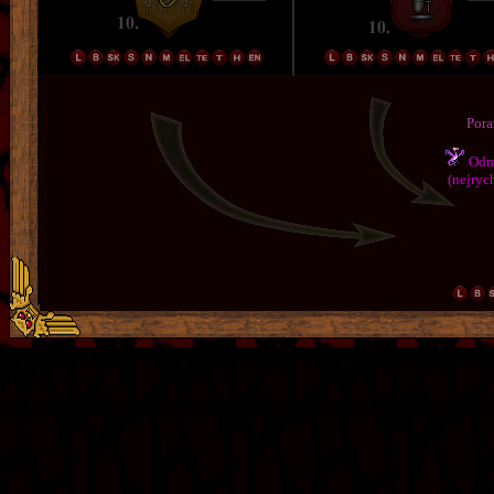
Pora
Odmě
(nejrych